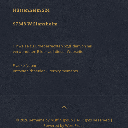
Hüttenheim 224
97348 Willanzheim
Hinweise zu Urheberrechten bzgl. der von mir
verwendeten Bilder auf dieser Webseite:
Frauke Neum
Antonia Schneider - Eternity moments
© 2026 Betheme by
Muffin group
| All Rights Reserved |
Powered by
WordPress